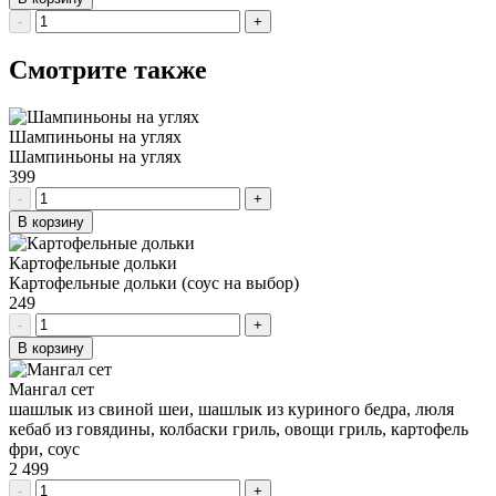
-
+
Смотрите также
Шампиньоны на углях
Шампиньоны на углях
399
-
+
В корзину
Картофельные дольки
Картофельные дольки (соус на выбор)
249
-
+
В корзину
Мангал сет
шашлык из свиной шеи, шашлык из куриного бедра, люля
кебаб из говядины, колбаски гриль, овощи гриль, картофель
фри, соус
2 499
-
+